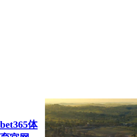
bet365体