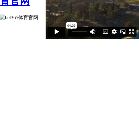
育官网
04:33